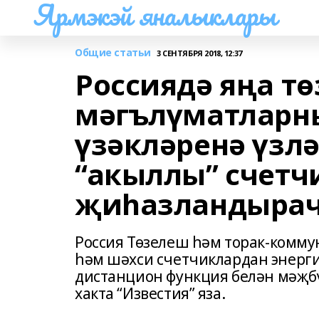
Ярмэкэй яналыклары
Общие статьи
3 СЕНТЯБРЯ 2018, 12:37
Россиядә яңа т
мәгълүматларны
үзәкләренә үзл
“акыллы” счетч
җиһазландырач
Россия Төзелеш һәм торак-комм
һәм шәхси счетчиклардан энер
дистанцион функция белән мәҗбү
хакта “Известия” яза.