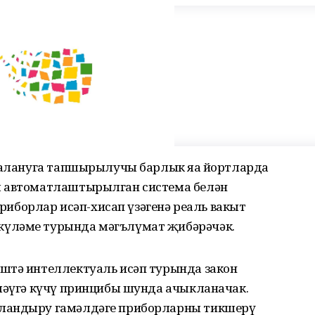
йдалануга тапшырылучы барлык яңа йортларда
ы автоматлаштырылган система белән
борлар исәп-хисап үзәгенә реаль вакыт
күләме турында мәгълүмат җибәрәчәк.
штә интеллектуаль исәп турында закон
пләүгә күчү принцибы шунда ачыкланачак.
зландыру гамәлдәге приборларны тикшерү