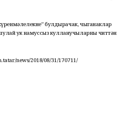
ә күренмәлелекне” булдырачак, чыганаклар
шулай ук намуссыз кулланучыларны читтән
m.tatar/news/2018/08/31/170711/