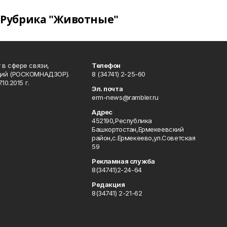
Рубрика "Животные"
в сфере связи,
Телефон
ций (РОСКОМНАДЗОР).
8 (34741) 2-25-60
0.2015 г.
Эл. почта
erm-news@rambler.ru
Адрес
452190,Республика
Башкортостан,Ермекеевский
район,с.Ермекеево,ул.Советская
59
Рекламная служба
8(34741)2-24-64
Редакция
8(34741) 2-21-62