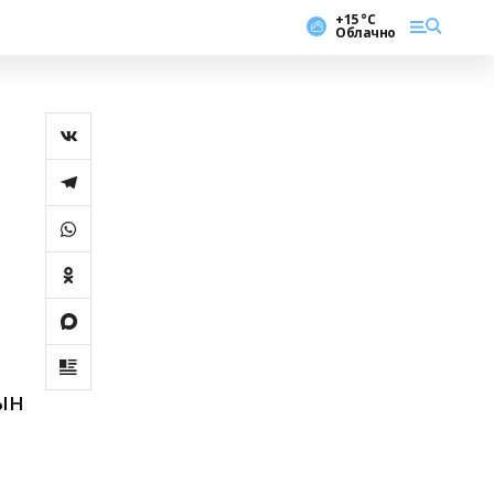
+15 °С
Облачно
ын