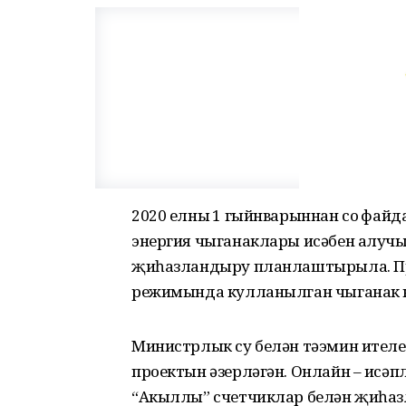
2020 елның 1 гыйнварыннан соң фа
энергия чыганаклары исәбен алуч
җиһазландыру планлаштырыла. При
режимында кулланылган чыганак 
Министрлык су белән тәэмин ителе
проектын әзерләгән. Онлайн – исә
“Акыллы” счетчиклар белән җиһа