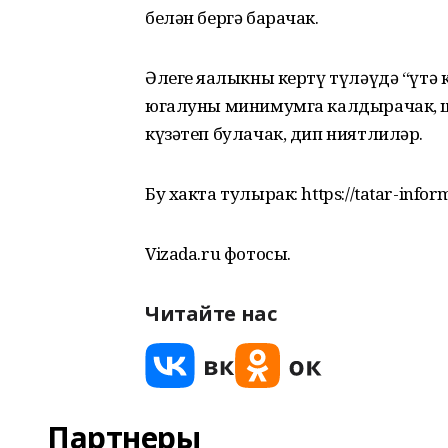
белән бергә барачак.
Әлеге яңалыкны кертү түләүдә “үт
югалуны минимумга калдырачак, 
күзәтеп булачак, дип ниятлиләр.
Бу хакта тулырак: https://tatar-infor
Vizada.ru фотосы.
Читайте нас
Партнеры