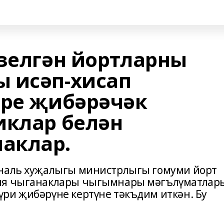
өзелгән йортларны
 исәп-хисап
әре җибәрәчәк
иклар белән
аклар.
уналь хуҗалыгы министрлыгы гомуми йорт
гия чыганаклары чыгымнары мәгълүматлар
ри җибәрүне кертүне тәкъдим иткән. Бу