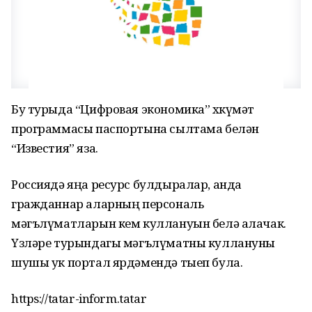
Бу турыда “Цифровая экономика” хөкүмәт
программасы паспортына сылтама белән
“Известия” яза.
Россиядә яңа ресурс булдыралар, анда
гражданнар аларның персональ
мәгълүматларын кем куллануын белә алачак.
Үзләре турындагы мәгълүматны куллануны
шушы ук портал ярдәмендә тыеп була.
https://tatar-inform.tatar