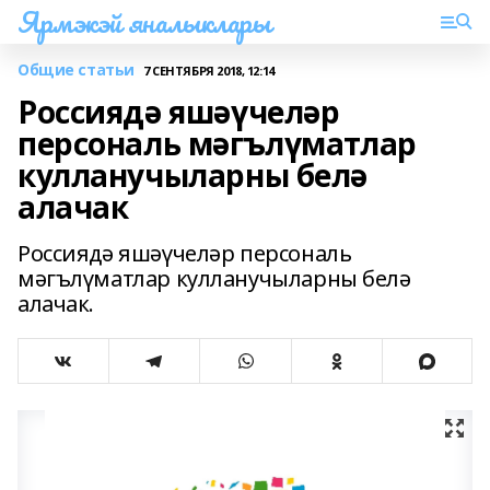
Ярмэкэй яналыклары
Общие статьи
7 СЕНТЯБРЯ 2018, 12:14
Россиядә яшәүчеләр
персональ мәгълүматлар
кулланучыларны белә
алачак
Россиядә яшәүчеләр персональ
мәгълүматлар кулланучыларны белә
алачак.