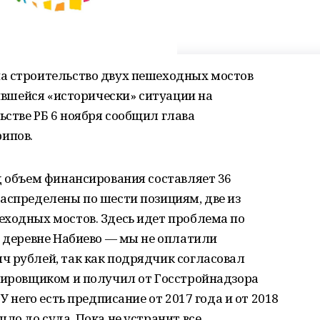
а строительство двух пешеходных мостов
жившейся «исторически» ситуации на
стве РБ 6 ноября сообщил глава
ипов.
д объем финансирования составляет 36
аспределены по шести позициям, две из
еходных мостов. Здесь идет проблема по
в деревне Набиево — мы не оплатили
ч рублей, так как подрядчик согласовал
ктировщиком и получил от Госстройнадзора
У него есть предписание от 2017 года и от 2018
ло до суда. Пока не устранит все