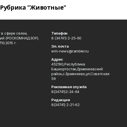
Рубрика "Животные"
в сфере связи,
Телефон
ций (РОСКОМНАДЗОР).
8 (34741) 2-25-60
0.2015 г.
Эл. почта
erm-news@rambler.ru
Адрес
452190,Республика
Башкортостан,Ермекеевский
район,с.Ермекеево,ул.Советская
59
Рекламная служба
8(34741)2-24-64
Редакция
8(34741) 2-21-62