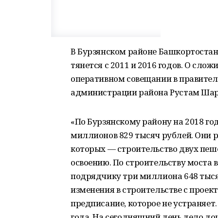
В Бурзянском районе Башкортостан
тянется с 2011 и 2016 годов. О сло
оперативном совещании в правитель
администрации района Рустам Шар
«По Бурзянскому району на 2018 го
миллионов 829 тысяч рублей. Они р
которых — строительство двух пеш
освоению. По строительству моста 
подрядчику три миллиона 648 тыся
изменения в строительстве с прое
предписание, которое не устраняет. 
года. На сегодняшний день дело дош