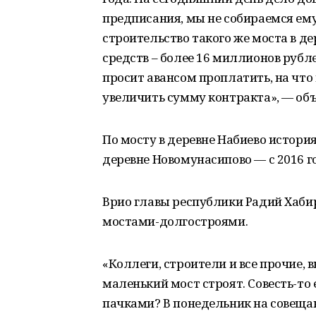
предписания, мы не собираемся ему
строительство такого же моста в д
средств – более 16 миллионов рубле
просит авансом проплатить, на что
увеличить сумму контракта», — об
По мосту в деревне Набиево история
деревне Новомунасипово — с 2016 г
Врио главы республики Радий Хабир
мостами-долгостроями.
«Коллеги, строители и все прочие, 
маленький мост строят. Совесть-то 
пачками? В понедельник на совеща