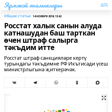
Ярмэкэй яналыклары
Общие статьи
14 НОЯБРЯ 2018, 13:42
Росстат халык санын алуда
катнашудан баш тарткан
өчен штраф салырга
тәкъдим итте
Росстат штраф санкцияләре кертү
турындагы тәкъдимне РФ Икътисади үсеш
министрлыгына җиткерәчәк.