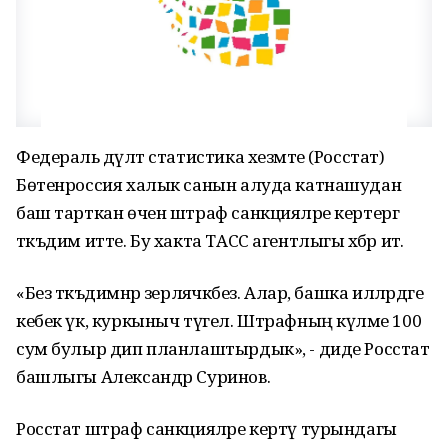
Федераль дәүләт статистика хезмәте (Росстат)
Бөтенроссия халык санын алуда катнашудан
баш тарткан өчен штраф санкцияләре кертергә
тәкъдим итте. Бу хакта ТАСС агентлыгы хәбәр итә.
«Без тәкъдимнәр әзерләячәкбез. Алар, башка илләрдәге
кебек үк, куркыныч түгел. Штрафның күләме 100
сум булыр дип планлаштырдык», - диде Росстат
башлыгы Александр Суринов.
Росстат штраф санкцияләре кертү турындагы