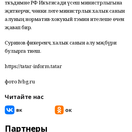
тәкъдимне РФ Икътисади үсеш министрлыгына
җиткерәчәк, чөнки әлеге министрлык халык санын
алуның норматив-хокукый тәэмин ителеше өчен
җавап бирә.
Суринов фикеренчә, халык санын алу мәҗбүри
булырга тиеш.
https://tatar-inform.tatar
фото Ivbg.ru
Читайте нас
Партнеры