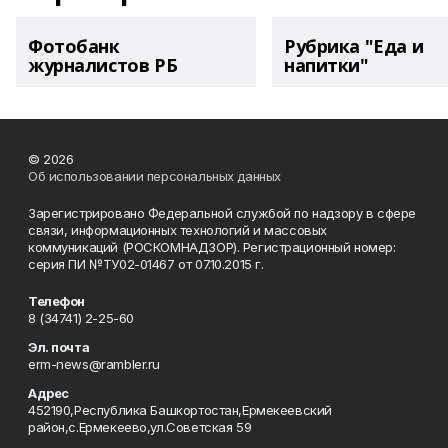
Фотобанк
Рубрика "Еда и
журналистов РБ
напитки"
© 2026
Об использовании персональных данных
Зарегистрировано Федеральной службой по надзору в сфере
связи, информационных технологий и массовых
коммуникаций (РОСКОМНАДЗОР). Регистрационный номер:
серия ПИ №ТУ02-01467 от 07.10.2015 г.
Телефон
8 (34741) 2-25-60
Эл. почта
erm-news@rambler.ru
Адрес
452190,Республика Башкортостан,Ермекеевский
район,с.Ермекеево,ул.Советская 59