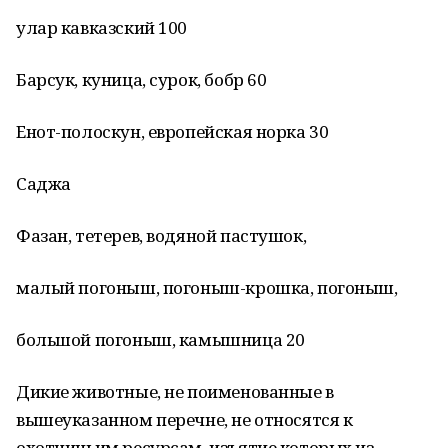
улар кавказский 100
Барсук, куница, сурок, бобр 60
Енот-полоскун, европейская норка 30
Саджа
Фазан, тетерев, водяной пастушок,
малый погоныш, погоныш-крошка, погоныш,
большой погоныш, камышница 20
Дикие животные, не поименованные в
вышеуказанном перечне, не относятся к
охотничьим ресурсам, изъятие которых из