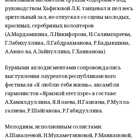
руководством Хафизовой Л.К. танцевал и пел весь
зрительный зал, не отпускал со сцены молодых,
красивых, серебряных волонтеров
(А.Мардамшина, Л.Никифорова, Н.Салимгареева,
Г.Забихуллина, Л.Габдрахманова, Р.Бадыкшина,
А.Аюпо-ва, А.Зайнуллина, Г.Ханнанова).
Бурными аплодисментами сопровождались
выступления лауреатов республиканского
фестиваля «Я люблю тебя жизнь», ансамбля
гармонистов «Ярмэкэй егетлэре» в составе:
А.Хамилдуллина, Я.Ялаева, И.Газизова, Р.Мулла-
галиева, Р.Шайганова, Р.Габидуллина.
Мелодиям, исполненным солистами:
А.Шавалеевой, Н.Мухаметзяновой, Р.Маннаповой,