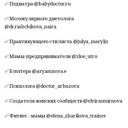
✅ Педиатра @babydoctor.ru
✅ Молекулярного диетолога
@dr.riabchikova_naira
✅ Практикующего стилиста @julya_maryliz
✅ Мамы-предпринимателя @zloe_utro
✅ Блоггера @aryamnova.e
✅ Психолога @doctor_arbuzova
✅ Создателя женских сообществ @elvirasmirnova
✅ Фитнес - мамы @elena_zharikova_trainer