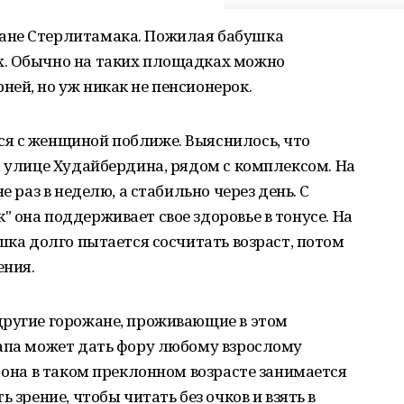
ане Стерлитамака. Пожилая бабушка
х. Обычно на таких площадках можно
ей, но уж никак не пенсионерок.
я с женщиной поближе. Выяснилось, что
а улице Худайбердина, рядом с комплексом. На
е раз в неделю, а стабильно через день. С
 она поддерживает свое здоровье в тонусе. На
шка долго пытается сосчитать возраст, потом
ения.
другие горожане, проживающие в этом
-апа может дать фору любому взрослому
о она в таком преклонном возрасте занимается
 зрение, чтобы читать без очков и взять в