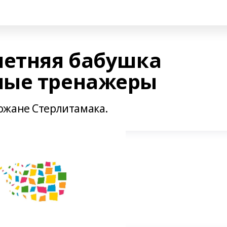
летняя бабушка
ные тренажеры
ожане Стерлитамака.