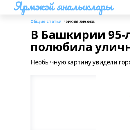
Ярмэкэй яналыклары
Общие статьи
10 ИЮЛЯ 2019, 04:36
В Башкирии 95-
полюбила улич
Необычную картину увидели гор