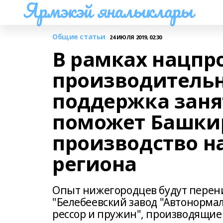
Ярмэкэй яналыклары
Общие статьи
24 ИЮЛЯ 2019, 02:30
В рамках нацпр
производительн
поддержка заня
поможет Башки
производство н
региона
Опыт нижегородцев будут пере
"Белебеевский завод "Автонормал
рессор и пружин", производящи