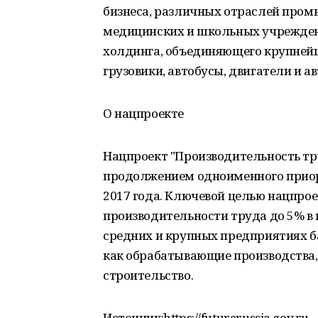
бизнеса, различных отраслей пром
медицинских и школьных учрежден
холдинга, объединяющего крупней
грузовики, автобусы, двигатели и 
О нацпроекте
Нацпроект "Производительность тр
продолжением одноименного приор
2017 года. Ключевой целью нацпрое
производительности труда до 5% в го
средних и крупных предприятиях б
как обрабатывающие производства, 
строительство.
Источник:https://futurerussia.gov.ru