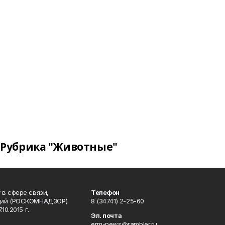
Рубрика "Животные"
в сфере связи,
Телефон
ций (РОСКОМНАДЗОР).
8 (34741) 2-25-60
0.2015 г.
Эл. почта
erm-news@rambler.ru