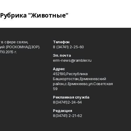
Рубрика "Животные"
в сфере связи,
Телефон
ций (РОСКОМНАДЗОР).
8 (34741) 2-25-60
0.2015 г.
Эл. почта
erm-news@rambler.ru
Адрес
452190,Республика
Башкортостан,Ермекеевский
район,с.Ермекеево,ул.Советская
59
Рекламная служба
8(34741)2-24-64
Редакция
8(34741) 2-21-62