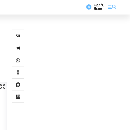
+27 °С
Ясно