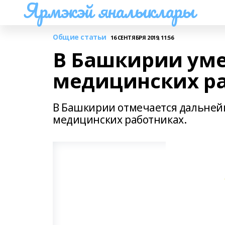
Ярмэкэй яналыклары
Общие статьи
16 СЕНТЯБРЯ 2019, 11:56
В Башкирии ум
медицинских р
В Башкирии отмечается дальней
медицинских работниках.