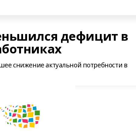
еньшился дефицит в
аботниках
шее снижение актуальной потребности в