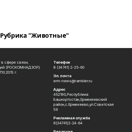
Рубрика "Животные"
в сфере связи,
Телефон
ций (РОСКОМНАДЗОР).
8 (34741) 2-25-60
0.2015 г.
Эл. почта
erm-news@rambler.ru
Адрес
452190,Республика
Башкортостан,Ермекеевский
район,с.Ермекеево,ул.Советская
59
Рекламная служба
8(34741)2-24-64
Редакция