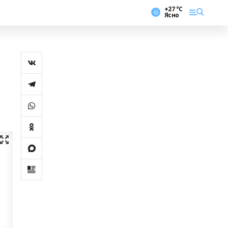
+27 °С
Ясно