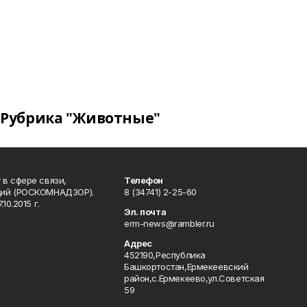
Рубрика "Животные"
в сфере связи,
Телефон
ций (РОСКОМНАДЗОР).
8 (34741) 2-25-60
0.2015 г.
Эл. почта
erm-news@rambler.ru
Адрес
452190,Республика
Башкортостан,Ермекеевский
район,с.Ермекеево,ул.Советская
59