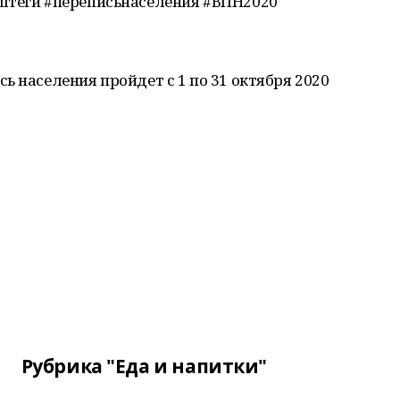
штеги #переписьнаселения #ВПН2020
ь населения пройдет с 1 по 31 октября 2020
Рубрика "Еда и напитки"