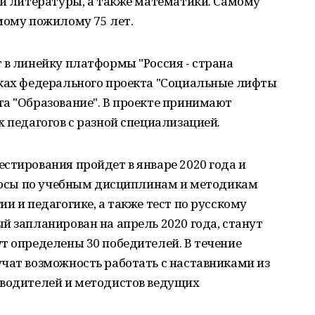
 и литературы, а также математики. Самому
мому пожилому 75 лет.
 в линейку платформы "Россия - страна
мках федерального проекта "Социальные лифты
а "Образование". В проекте принимают
х педагогов с разной специализацией.
стирования пройдет в январе 2020 года и
просы по учебным дисциплинам и методикам
и и педагогике, а также тест по русскому
й запланирован на апрель 2020 года, станут
т определены 30 победителей. В течение
чат возможность работать с наставниками из
оводителей и методистов ведущих