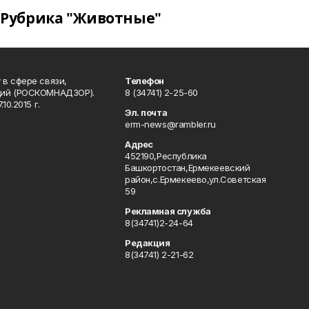
Рубрика "Животные"
в сфере связи,
Телефон
ций (РОСКОМНАДЗОР).
8 (34741) 2-25-60
0.2015 г.
Эл. почта
erm-news@rambler.ru
Адрес
452190,Республика
Башкортостан,Ермекеевский
район,с.Ермекеево,ул.Советская
59
Рекламная служба
8(34741)2-24-64
Редакция
8(34741) 2-21-62