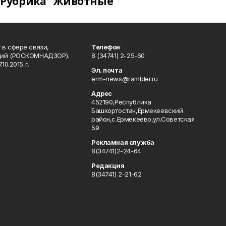
Рубрика "Животные"
в сфере связи,
Телефон
ций (РОСКОМНАДЗОР).
8 (34741) 2-25-60
0.2015 г.
Эл. почта
erm-news@rambler.ru
Адрес
452190,Республика
Башкортостан,Ермекеевский
район,с.Ермекеево,ул.Советская
59
Рекламная служба
8(34741)2-24-64
Редакция
8(34741) 2-21-62