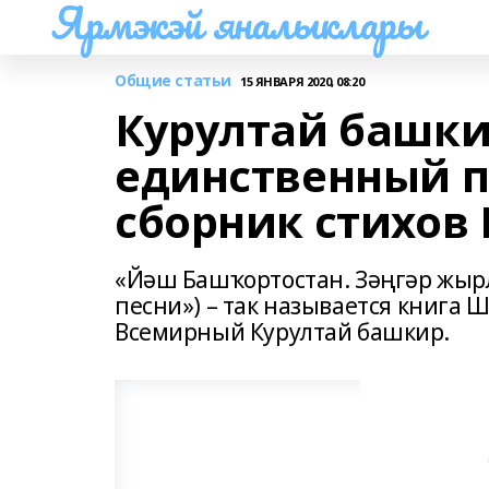
Ярмэкэй яналыклары
Общие статьи
15 ЯНВАРЯ 2020, 08:20
Курултай башки
единственный 
сборник стихов
«Йәш Башҡортостан. Зәңгәр жырл
песни») – так называется книга 
Всемирный Курултай башкир.