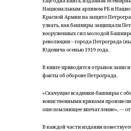
Еще одна книга, изданная Всемирн
Национальным архивом РБ и Нацио
Красной Армии на защите Петроград
узнать, как башкиры защищали Пет
вооруженных сил молодой Башкирск
революции – города Петрограда (нын
Юденича осенью 1919 года.
В книге приводится отрывок записи
факты об обороне Петрограда.
«Скачущие всадники-башкиры с обн
воинственными криками произвели
ошеломляющее впечатление», — от
В каждой части издания повествует