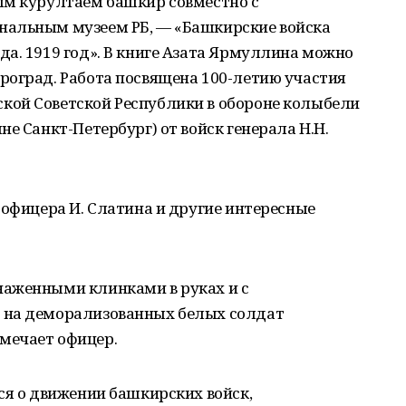
ым курултаем башкир совместно с
нальным музеем РБ, — «Башкирские войска
а. 1919 год». В книге Азата Ярмуллина можно
роград. Работа посвящена 100-летию участия
ой Советской Республики в обороне колыбели
е Санкт-Петербург) от войск генерала Н.Н.
 офицера И. Слатина и другие интересные
аженными клинками в руках и с
 на деморализованных белых солдат
мечает офицер.
ся о движении башкирских войск,