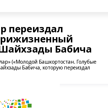
р переиздал
прижизненный
 Шайхзады Бабича
ар» («Молодой Башкортостан. Голубые
Шайхзады Бабича, которую переиздал