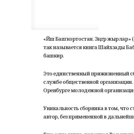
«Йәш Башҡортостан. Зәңгәр жырлар»
так называется книга Шайхзады Ба
башкир.
Это единственный прижизненный сбо
службе общественной организации. 
Оренбурге молодежной организацие
Уникальность сборника в том, что с
автор, без примененной в дальнейш