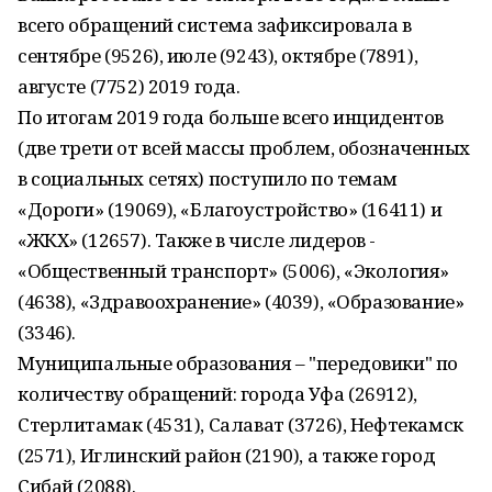
всего обращений система зафиксировала в
сентябре (9526), июле (9243), октябре (7891),
августе (7752) 2019 года.
По итогам 2019 года больше всего инцидентов
(две трети от всей массы проблем, обозначенных
в социальных сетях) поступило по темам
«Дороги» (19069), «Благоустройство» (16411) и
«ЖКХ» (12657). Также в числе лидеров -
«Общественный транспорт» (5006), «Экология»
(4638), «Здравоохранение» (4039), «Образование»
(3346).
Муниципальные образования – "передовики" по
количеству обращений: города Уфа (26912),
Стерлитамак (4531), Салават (3726), Нефтекамск
(2571), Иглинский район (2190), а также город
Сибай (2088).