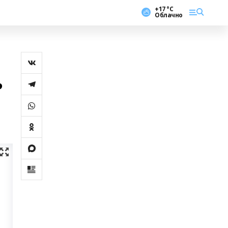
+17 °С
Облачно
ь