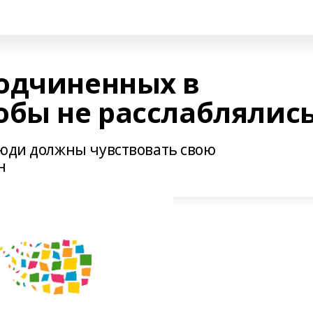
одчиненных в
обы не расслаблялис
люди должны чувствовать свою
н