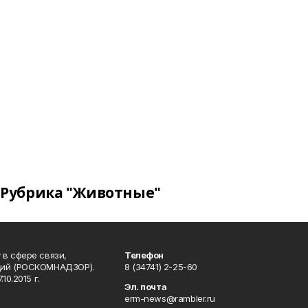
Рубрика "Животные"
в сфере связи,
Телефон
ций (РОСКОМНАДЗОР).
8 (34741) 2-25-60
0.2015 г.
Эл. почта
erm-news@rambler.ru