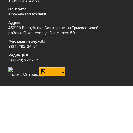
8 (34741) 2-25-60
Эл. почта
erm-news@rambler.ru
Адрес
452190,Республика Башкортостан,Ермекеевский
район,с.Ермекеево,ул.Советская 59
Рекламная служба
8(34741)2-24-64
Редакция
8(34741) 2-21-62