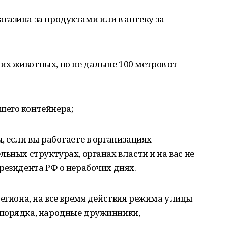
газина за продуктами или в аптеку за
х животных, но не дальше 100 метров от
шего контейнера;
, если вы работаете в организациях
ьных структурах, органах власти и на вас не
резидента РФ о нерабочих днях.
региона, на все время действия режима улицы
опорядка, народные дружинники,