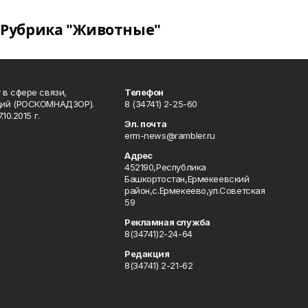
Рубрика "Животные"
в сфере связи,
Телефон
ций (РОСКОМНАДЗОР).
8 (34741) 2-25-60
0.2015 г.
Эл. почта
erm-news@rambler.ru
Адрес
452190,Республика
Башкортостан,Ермекеевский
район,с.Ермекеево,ул.Советская
59
Рекламная служба
8(34741)2-24-64
Редакция
8(34741) 2-21-62