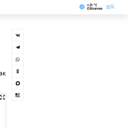
+21 °С
Облачно
ак