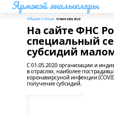
Ярмэкэй яналыклары
Общие статьи
15 МАЯ 2020, 05:50
На сайте ФНС Р
специальный се
субсидий малом
С 01.05.2020 организации и инд
в отраслях, наиболее пострадавш
коронавирсуной инфекции (COVID
получение субсидий.