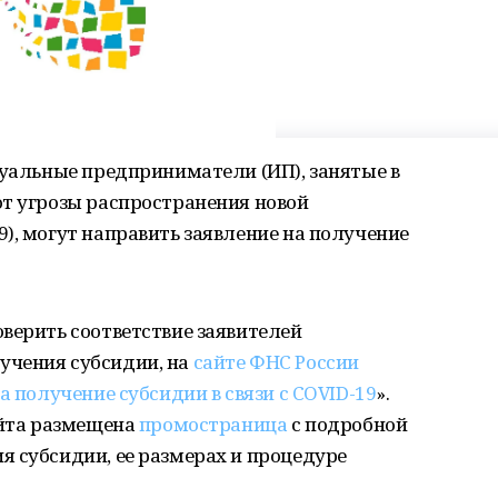
дуальные предприниматели (ИП), занятые в
от угрозы распространения новой
), могут направить заявление на получение
верить соответствие заявителей
учения субсидии, на
сайте ФНС России
а получение субсидии в связи с COVID-19
».
айта размещена
промостраница
с подробной
 субсидии, ее размерах и процедуре