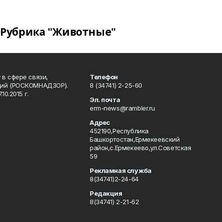
Рубрика "Животные"
в сфере связи,
Телефон
ций (РОСКОМНАДЗОР).
8 (34741) 2-25-60
0.2015 г.
Эл. почта
erm-news@rambler.ru
Адрес
452190,Республика
Башкортостан,Ермекеевский
район,с.Ермекеево,ул.Советская
59
Рекламная служба
8(34741)2-24-64
Редакция
8(34741) 2-21-62