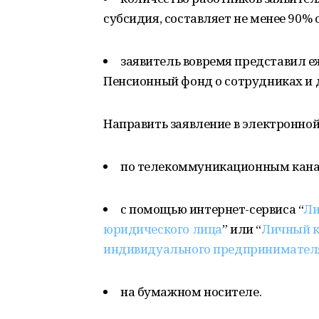
субсидия, составляет не менее 90% 
заявитель вовремя представил 
Пенсионный фонд о сотрудниках и д
Направить заявление в электронн
по телекоммуникационным кана
с помощью интернет-сервиса “
Ли
юридического лица
” или “
Личный к
индивидуального предпринимател
на бумажном носителе.