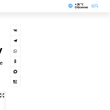
+26 °С
Облачно
у
е