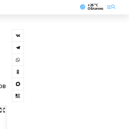
+26 °С
Облачно
ов