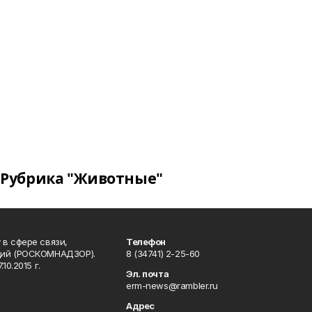
Рубрика "Животные"
в сфере связи,
Телефон
ций (РОСКОМНАДЗОР).
8 (34741) 2-25-60
0.2015 г.
Эл. почта
erm-news@rambler.ru
Адрес