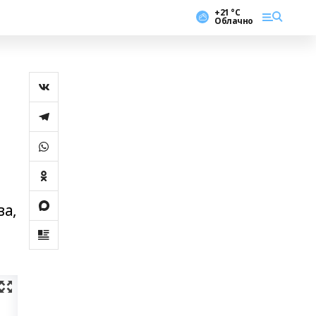
+21 °С
Облачно
ва,