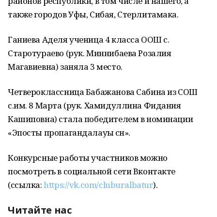
районов республики, в том числе и нашего, а
также городов Уфы, Сибая, Стерлитамака.
Ганиева Аделя ученица 4 класса ООШ с.
Старотураево (рук. Миннибаева Розалия
Магавиевна) заняла 3 место.
Четвероклассница Бабажанова Сабина из СОШ
с.им. 8 Марта (рук. Хамидуллина Фидания
Кашиповна) стала победителем в номинации
«Эпосты пропагандалауы өсөн».
Конкурсные работы участников можно
посмотреть в социальной сети Вконтакте
(ссылка:
https://vk.com/cluburalbatur
).
Читайте нас