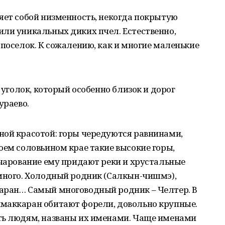
яет собой низменность, некогда покрытую
или уникальных диких пчел. Естественно,
 поселок. К сожалению, как и многие маленькие
й уголок, который особенно близок и дорог
ураево.
ной красотой: горы чередуются равнинами,
оем соловьином крае такие высокие горы,
очарование ему придают реки и хрустальные
 много. Холодный родник (Салкын-чишмэ),
аран… Самый многоводный родник – Челтер. В
маккаран обитают форели, довольно крупные.
ть людям, названы их именами. Чаще именами