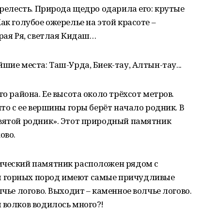
прелесть. Природа щедро одарила его: крутые
ак голубое ожерелье на этой красоте –
трая Ря, светлая Кидаш…
шие места: Таш-Урда, Биек-тау, Алтын-тау...
го района. Ее высота около трёхсот метров.
что с ее вершины горы берёт начало родник. В
Святой родник». Этот природный памятник
ово.
ический памятник расположен рядом с
 горных пород имеют самые причудливые
лчье логово. Выходит – каменное волчье логово.
 волков водилось много?!