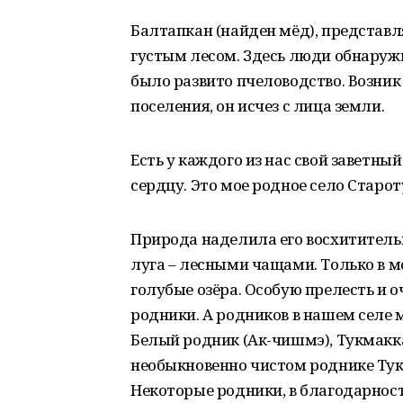
Балтапкан (найден мёд), представл
густым лесом. Здесь люди обнаруж
было развито пчеловодство. Возник
поселения, он исчез с лица земли.
Есть у каждого из нас свой заветны
сердцу. Это мое родное село Старот
Природа наделила его восхититель
луга – лесными чащами. Только в м
голубые озёра. Особую прелесть и 
родники. А родников в нашем селе
Белый родник (Ак-чишмэ), Тукмакк
необыкновенно чистом роднике Тук
Некоторые родники, в благодарнос