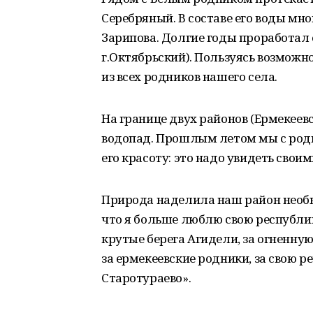
Серебряный. В составе его воды мно
Зарипова. Долгие годы проработал 
г.Октябрьский). Пользуясь возможн
из всех родников нашего села.
На границе двух районов (Ермекеев
водопад. Прошлым летом мы с роди
его красоту: это надо увидеть своим
Природа наделила наш район необык
что я больше люблю свою республику,
крутые берега Агидели, за огненную
за ермекеевские родники, за свою р
Старотураево».