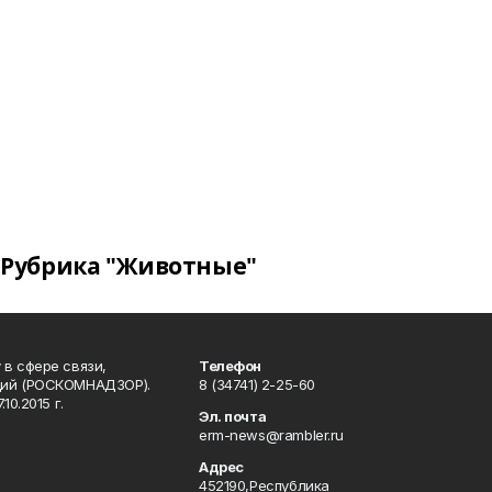
Рубрика "Животные"
в сфере связи,
Телефон
ций (РОСКОМНАДЗОР).
8 (34741) 2-25-60
0.2015 г.
Эл. почта
erm-news@rambler.ru
Адрес
452190,Республика