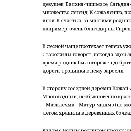
девушек. Балхия-чишмэсе, Сагьдия-
множество легенд. К сожалению, по
иной. К счастью, за многими родни
например, очень благодарны Сире
В лесной чаще протекает теперь уж
Старожилы говорят, некогда здесь 
время родник был огорожен добротн
дороги-тропинки к нему заросли.
В сторону соседней деревни Кожай-
Многоводный, необыкновенно красив
– Мазилечма – Матур-чишмэ (по-мо
летом хранили в деревянных бочках
Рядом с Белым родником протекает