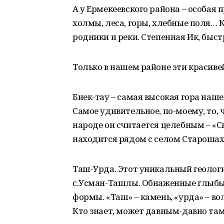
А у Ермекеевского района – особая 
холмы, леса, горы, хлебные поля… К
родники и реки. Степенная Ик, быс
Только в нашем районе эти красивей
Биек-тау – самая высокая гора наше
Самое удивительное, по-моему, то, 
народе он считается целебным – «
находится рядом с селом Старошах
Таш-Урда. Этот уникальный геолог
с.Усман-Ташлы. Обнаженные глыбы
формы. «Таш» – камень, «урда» – во
Кто знает, может давным-давно там