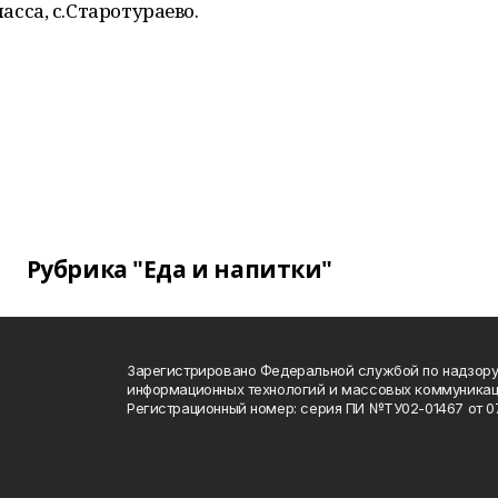
са, с.Старотураево.
Рубрика "Еда и напитки"
Зарегистрировано Федеральной службой по надзору 
информационных технологий и массовых коммуника
Регистрационный номер: серия ПИ №ТУ02-01467 от 07.1