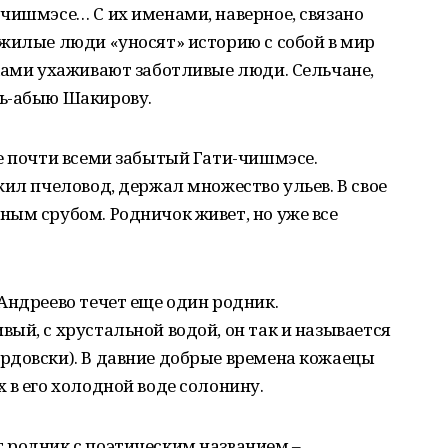
чишмэсе… С их именами, наверное, связано
жилые люди «уносят» историю с собой в мир
ками ухаживают заботливые люди. Сельчане,
нь-абыю Шакирову.
е почти всеми забытый Гати-чишмэсе.
жил пчеловод, держал множество ульев. В свое
ым срубом. Родничок живет, но уже все
Андреево течет еще один родник.
ый, с хрустальной водой, он так и называется
рдовски). В давние добрые времена кожаецы
 в его холодной воде солонину.
 родник с поэтическим названием –