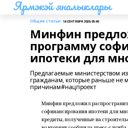
Ярмэкэй яналыклары
Общие статьи
16 СЕНТЯБРЯ 2020, 05:40
Минфин предло
программу соф
ипотеки для мн
Предлагаемые министерством из
гражданам, которые раньше не м
причинам#нацпроект
Минфин предложил распространить
софинансирования ипотеки для мног
кредиты, полученные на строитель
во вторник сообщила пресс-служба