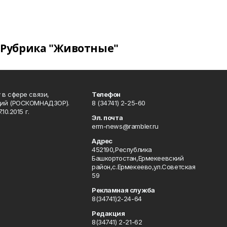
Рубрика "Животные"
в сфере связи,
Телефон
ций (РОСКОМНАДЗОР).
8 (34741) 2-25-60
0.2015 г.
Эл. почта
erm-news@rambler.ru
Адрес
452190,Республика
Башкортостан,Ермекеевский
район,с.Ермекеево,ул.Советская
59
Рекламная служба
8(34741)2-24-64
Редакция
8(34741) 2-21-62