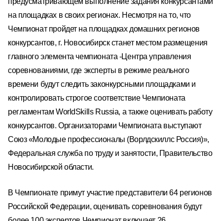
предусматривающем выполнение задания конкурсантами
на площадках в своих
регионах.
Несмотря на то, что
Чемпионат пройдет на площадках домашних рег
ионов
конкурсантов, г. Новосибирск станет местом размещения
главного элемента
чемпионата
-
Центра управления
соревнованиями, где эксперты в режиме реального
времени будут следить за
конкурсными площадками и
контролировать строгое
соответствие Чемпионата
ре
гламентам
WorldSkills Russia, а также оценивать работу
конкурсантов.
Организаторами Чемпионата выступают
Союз «Молодые профессионалы
(Ворлдскиллс Россия)»,
Федеральная служба по труду и занятости, Правительство
Новосибирской области.
В Чемпионате примут у
частие представители 64 регионов
Российской
Федерации, о
ценивать соревнования будут
более 100 экспертов.
Чемпионат включает 26