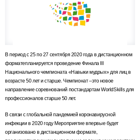
В период с 25 по 27 сентября 2020 года
в дистанционном
формате
планируется
проведение
Финала
III
Национального
чемпионата «Навыки мудрых» для лиц
в
.
возрасте 50 лет и старше
Чемпионат
–
это
новое
направление соревнований по
стандартам World
S
kills для
профессионалов старше
50 лет
.
В связи с глобальной
пандемией коронавирусной
инфекции в 2020 году
Мероприятие впервые будет
организовано в дистанционном формате,