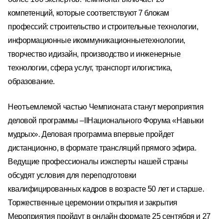
компетенций, которые соответствуют 7 блокам
профессий: строительство и строительные технологии,
информационные
и
коммуникационные
технологии,
творчество и
дизайн, производство и инженерные
технологии, сфера услуг, транспорт и
логистика,
образование.
Неотъемлемой частью Чемпионата
станут
мероприятия
деловой программы
–
II
Национального Форума «Навыки
мудрых»
.
Деловая программа впервы
е пройдет
дистанционно, в формате трансляций прямого эфира.
Ведущие профессионалы
и
эксперты нашей страны
обсудят условия для
переподготовки
квалифицированных
кадров в возрасте 50 лет и старше.
Торжественные церемонии открытия и закрытия
Мероприятия пройд
ут
в
онлайн формате 25 сентября и 27