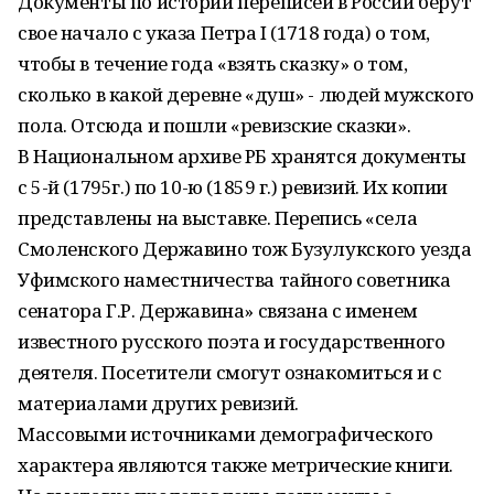
Документы по истории переписей в России берут
свое начало с указа Петра I (1718 года) о том,
чтобы в течение года «взять сказку» о том,
сколько в какой деревне «душ» - людей мужского
пола. Отсюда и пошли «ревизские сказки».
В Национальном архиве РБ хранятся документы
с 5-й (1795г.) по 10-ю (1859 г.) ревизий. Их копии
представлены на выставке. Перепись «села
Смоленского Державино тож Бузулукского уезда
Уфимского наместничества тайного советника
сенатора Г.Р. Державина» связана с именем
известного русского поэта и государственного
деятеля. Посетители смогут ознакомиться и с
материалами других ревизий.
Массовыми источниками демографического
характера являются также метрические книги.