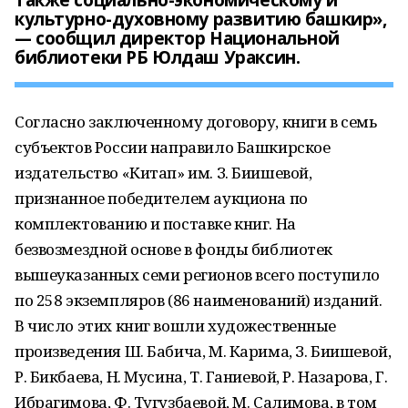
также социально-экономическому и
культурно-духовному развитию башкир»,
— сообщил директор Национальной
библиотеки РБ Юлдаш Ураксин.
Согласно заключенному договору, книги в семь
субъектов России направило Башкирское
издательство «Китап» им. З. Биишевой,
признанное победителем аукциона по
комплектованию и поставке книг. На
безвозмездной основе в фонды библиотек
вышеуказанных семи регионов всего поступило
по 258 экземпляров (86 наименований) изданий.
В число этих книг вошли художественные
произведения Ш. Бабича, М. Карима, З. Биишевой,
Р. Бикбаева, Н. Мусина, Т. Ганиевой, Р. Назарова, Г.
Ибрагимова, Ф. Тугузбаевой, М. Салимова, в том