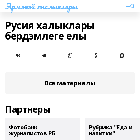
Ярмэкэй яналыклары
Русия халыклары
бердэмлеге елы
Все материалы
Партнеры
Фотобанк
Рубрика "Еда и
журналистов РБ
напитки"