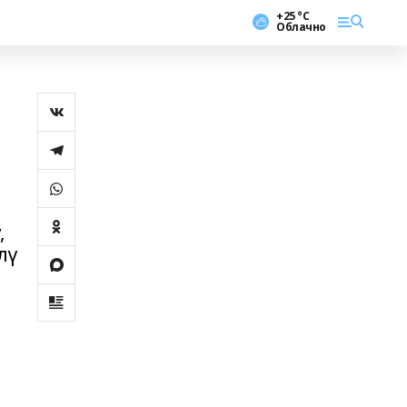
+25 °С
Облачно
,
лү