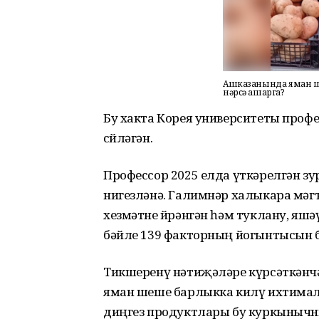
Ашказанында яман ш
нәрсә ашарга?
Бу хакта Корея университеты проф
сөйләгән.
Профессор 2025 елда үткәрелгән з
нигезләнә. Галимнәр халыкара мәг
хезмәтне өйрәнгән һәм туклану, яш
бәйле 139 факторның йогынтысын б
Тикшеренү нәтиҗәләре күрсәткән
яман шеше барлыкка килү ихтималы
диңгез продуктлары бу куркынычны