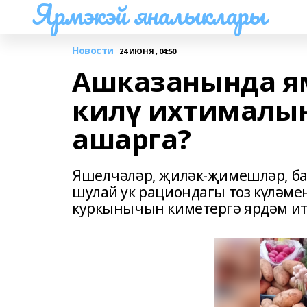
Ярмэкэй яналыклары
Новости
24 ИЮНЯ , 04:50
Ашказанында я
килү ихтималын
ашарга?
Яшелчәләр, җиләк-җимешләр, ба
шулай ук рациондагы тоз күләме
куркынычын киметергә ярдәм и