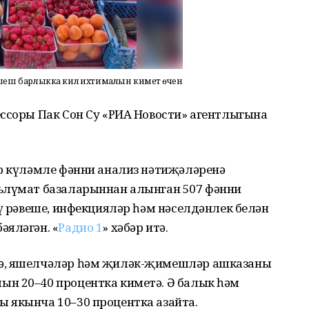
еш барлыкка килү ихтималын киметү өчен
ессоры Пак Сон Су «РИА Новости» агентлыгына
ур күләмле фәнни анализ нәтиҗәләренә
ълүмат базаларыннан алынган 507 фәнни
әү рәвеше, инфекцияләр һәм нәселдәнлек белән
әяләгән. «
Радио 1
» хәбәр итә.
чә, яшелчәләр һәм җиләк-җимешләр ашказаны
н 20–40 процентка киметә. Ә балык һәм
 якынча 10–30 процентка азайта.