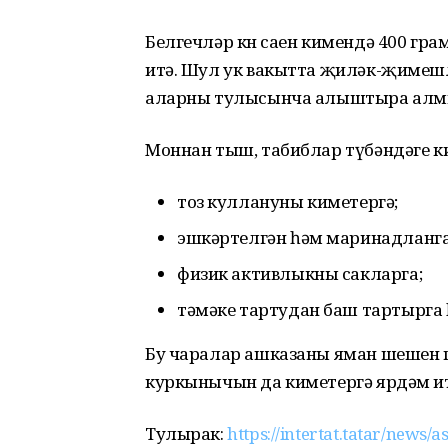
Белгечләр көн саен кимендә 400 г
итә. Шул ук вакытта җиләк-җимешл
аларны тулысынча алыштыра алм
Моннан тыш, табиблар түбәндәге к
тоз куллануны киметергә;
эшкәртелгән һәм маринадланга
физик активлыкны сакларга;
тәмәке тартудан баш тартырга һ
Бу чаралар ашказаны яман шешен г
куркынычын да киметергә ярдәм ит
Тулырак:
https://intertat.tatar/news