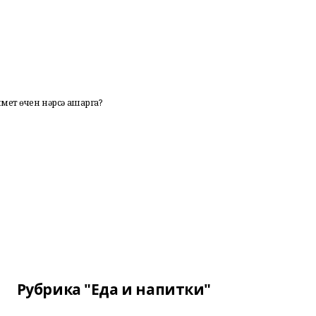
тү өчен нәрсә ашарга?
Рубрика "Еда и напитки"