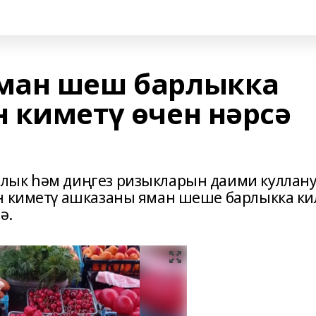
ман шеш барлыкка
 киметү өчен нәрсә
лык һәм диңгез ризыкларын даими куллану
н киметү ашказаны яман шеше барлыкка ки
тә.