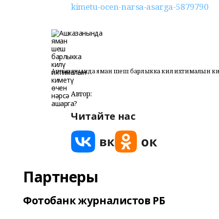
kimetu-ocen-narsa-asarga-5879790
Ашказанында яман шеш барлыкка килү ихтималын киме
Автор:
Читайте нас
Партнеры
Фотобанк журналистов РБ