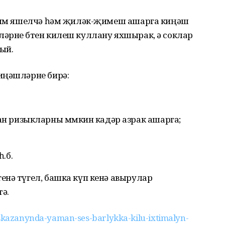
рамм яшелчә һәм җиләк-җимеш ашарга киңәш
әрне бөтен килеш куллану яхшырак, ә соклар
ый.
иңәшләрне бирә:
н ризыкларны мөмкин кадәр азрак ашарга;
.б.
енә түгел, башка күп кенә авырулар
ә.
/askazanynda-yaman-ses-barlykka-kilu-ixtimalyn-